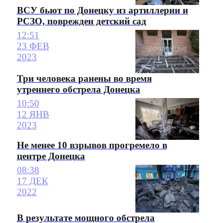
ВСУ бьют по Донецку из артиллерии и
РСЗО, поврежден детский сад
12:51
23 ФЕВ
2023
Три человека ранены во время
утреннего обстрела Донецка
10:50
12 ЯНВ
2023
Не менее 10 взрывов прогремело в
центре Донецка
08:38
17 ДЕК
2022
В результате мощного обстрела