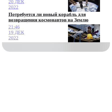
20 ДЕК
2022
Потребуется ли новый корабль для
возвращения космонавтов на Землю
21:46
19 ДЕК
2022