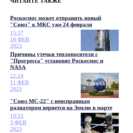
ЧИТАЙТЕ ТАКЖЕ
Роскосмос может отправить новый
"Союз" к МКС уже 24 февраля
15:37
18 ФЕВ
2023
Причины утечки теплоносителя с
"Прогресса" установят Роскосмос и
NASA
22:24
11 ФЕВ
2023
"Союз МС-22" с неисправным
радиатором вернется на Землю в марте
19:53
3 ФЕВ
2023