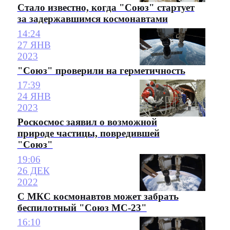
Стало известно, когда "Союз" стартует
за задержавшимся космонавтами
14:24
27 ЯНВ
2023
"Союз" проверили на герметичность
17:39
24 ЯНВ
2023
Роскосмос заявил о возможной
природе частицы, повредившей
"Союз"
19:06
26 ДЕК
2022
С МКС космонавтов может забрать
беспилотный "Союз МС-23"
16:10