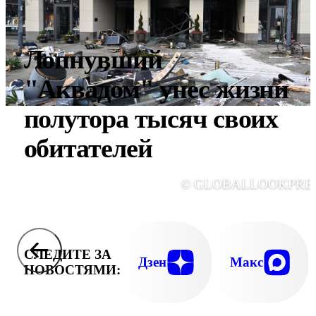
Лопнувший
"Аквадом" унес жизни
полутора тысяч своих
обитателей
© GLOBALLOOKPRE
СЛЕДИТЕ ЗА
Дзен
Макс
НОВОСТЯМИ: