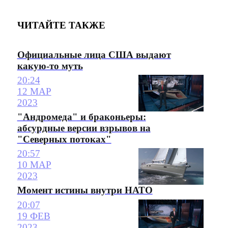
ЧИТАЙТЕ ТАКЖЕ
Официальные лица США выдают
какую-то муть
20:24
12 МАР
2023
"Андромеда" и браконьеры:
абсурдные версии взрывов на
"Северных потоках"
20:57
10 МАР
2023
Момент истины внутри НАТО
20:07
19 ФЕВ
2023