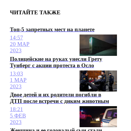
ЧИТАЙТЕ ТАКЖЕ
Топ-5 запретных мест на планете
14:57
20 МАР
2023
Полицейские на руках унесли Грету
Тунберг с акции протеста в Осло
13:03
1 МАР
2023
Двое детей и их родители погибли в
ДТП после встречи с диким животным
18:21
5 ФЕВ
2023
Женщина и ее годовалый сын стали