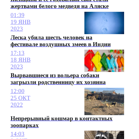
жертвами белого медведя на Аляске
01:39
19 ЯНВ
2023
Леска убила шесть человек на
фестивале воздушных змеев в Индии
17:13
18 ЯНВ
2023
Вырвавшиеся из вольера собаки
загрызли родственницу их хозяина
12:00
25 ОКТ
2022
Непрерывный кошмар в контактных
зоопарках
14:03