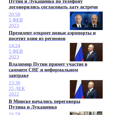
Путин и Лукашенко по телефону
договорились согласовать дату встречи
20:58
5 ФЕВ
2023
Президент откроет новые аэропорты и
посетит один из регионов
14:24
5 ФЕВ
2023
Владимир Путин примет участие в
саммите СНГ и неформальном
завтраке
13:30
25 ДЕК
2022
В Минске начались переговоры
Путина и Лукашенко
16:59