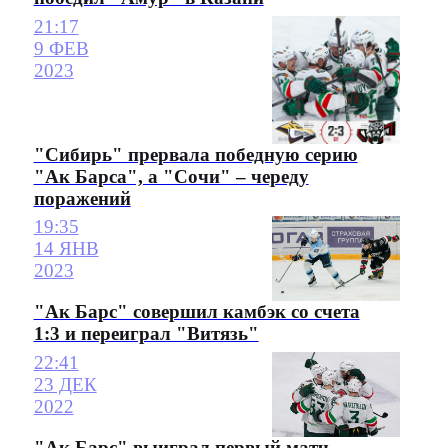
21:17
9 ФЕВ
2023
"Сибирь" прервала победную серию
"Ак Барса", а "Сочи" – череду
поражений
19:35
14 ЯНВ
2023
"Ак Барс" совершил камбэк со счета
1:3 и переиграл "Витязь"
22:41
23 ДЕК
2022
"Ак Барс" выиграл первый матч