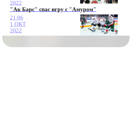
2022
"Ак Барс" спас игру с "Амуром"
21:06
1 ОКТ
2022