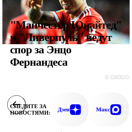
"Манчестер Юнайтед"
и "Ливерпуль" ведут
спор за Энцо
Фернандеса
© OJOGO.
СЛЕДИТЕ ЗА
Дзен
Макс
НОВОСТЯМИ: