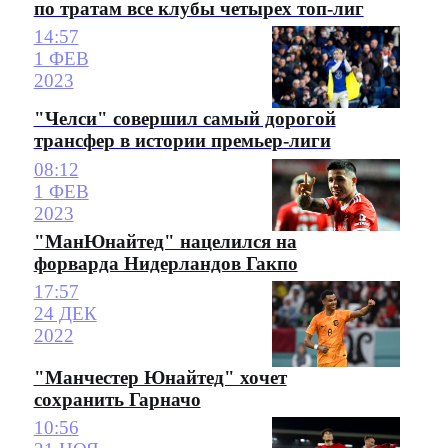
по тратам все клубы четырех топ-лиг
14:57
1 ФЕВ
2023
"Челси" совершил самый дорогой
трансфер в истории премьер-лиги
08:12
1 ФЕВ
2023
"МанЮнайтед" нацелился на
форварда Нидерландов Гакпо
17:57
24 ДЕК
2022
"Манчестер Юнайтед" хочет
сохранить Гарначо
10:56