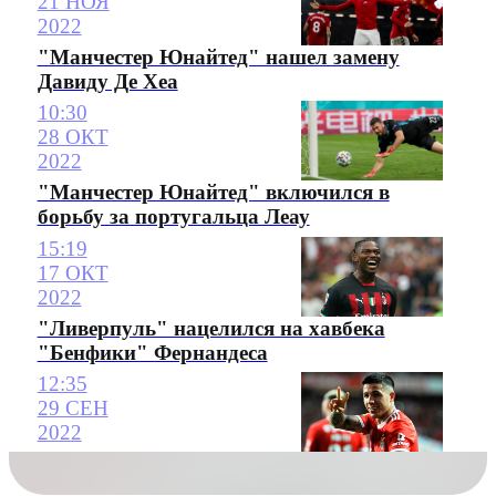
21 НОЯ
2022
"Манчестер Юнайтед" нашел замену
Давиду Де Хеа
10:30
28 ОКТ
2022
"Манчестер Юнайтед" включился в
борьбу за португальца Леау
15:19
17 ОКТ
2022
"Ливерпуль" нацелился на хавбека
"Бенфики" Фернандеса
12:35
29 СЕН
2022