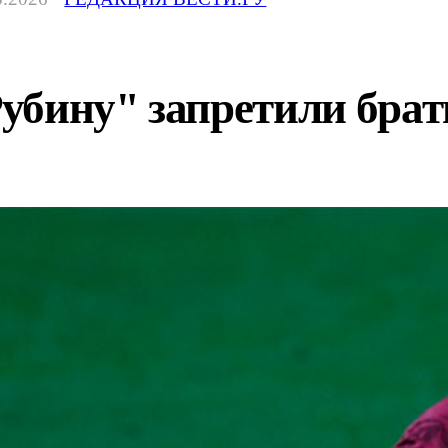
убину" запретили брат