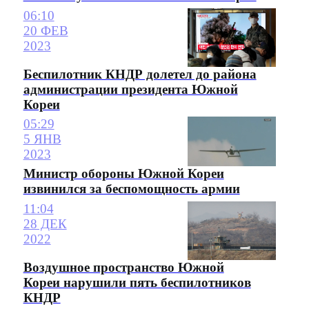
06:10
20 ФЕВ
2023
Беспилотник КНДР долетел до района
администрации президента Южной
Кореи
05:29
5 ЯНВ
2023
Министр обороны Южной Кореи
извинился за беспомощность армии
11:04
28 ДЕК
2022
Воздушное пространство Южной
Кореи нарушили пять беспилотников
КНДР