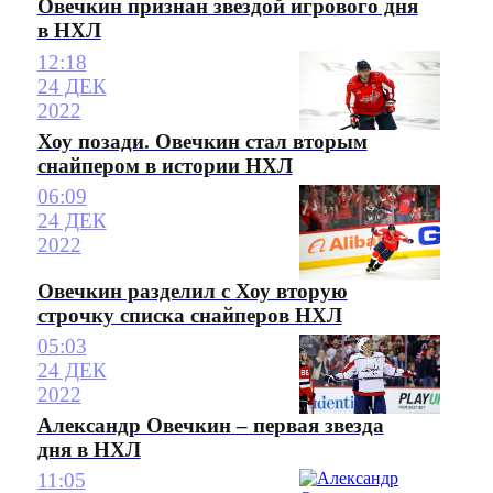
Овечкин признан звездой игрового дня
в НХЛ
12:18
24 ДЕК
2022
Хоу позади. Овечкин стал вторым
снайпером в истории НХЛ
06:09
24 ДЕК
2022
Овечкин разделил с Хоу вторую
строчку списка снайперов НХЛ
05:03
24 ДЕК
2022
Александр Овечкин – первая звезда
дня в НХЛ
11:05