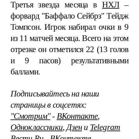
Третья звезда месяца в
НХЛ
–
форвард "Баффало Сейбрз" Тейдж
Томпсон. Игрок набирал очки в 9
из 11 матчей месяца. Всего на этом
отрезке он отметился 22 (13 голов
и 9 пасов) результативными
баллами.
Подписывайтесь на наши
страницы в соцсетях:
"Смотрим"
‐
ВКонтакте
,
Одноклассники
,
Дзен
и
Telegram
Вести.Ru
‐
ВКонтакте
,