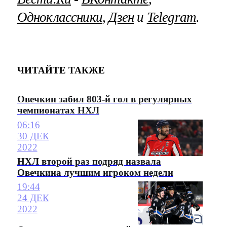
Одноклассники
,
Дзен
и
Telegram
.
ЧИТАЙТЕ ТАКЖЕ
Овечкин забил 803-й гол в регулярных
чемпионатах НХЛ
06:16
30 ДЕК
2022
НХЛ второй раз подряд назвала
Овечкина лучшим игроком недели
19:44
24 ДЕК
2022