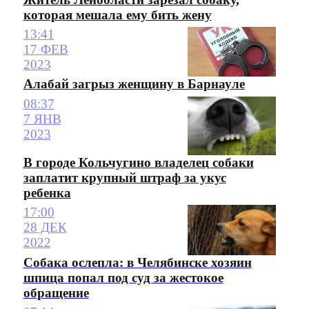
которая мешала ему бить жену
13:41
17 ФЕВ
2023
Алабай загрыз женщину в Барнауле
08:37
7 ЯНВ
2023
В городе Кольчугино владелец собаки
заплатит крупный штраф за укус
ребенка
17:00
28 ДЕК
2022
Собака ослепла: в Челябинске хозяин
шпица попал под суд за жестокое
обращение