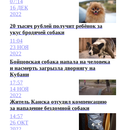
07:14
16 ДЕК
2022
20 тысяч рублей получит ребёнок за
укус бродячей собаки
11:04
23 НОЯ
2022
Бойцовская собака напала на человека
и насмерть загрызла дворнягу на
Кубани
17:57
14 НОЯ
2022
Житель Канска отсудил компенсацию
за нападение бездомной собаки
14:57
26 ОКТ
2022