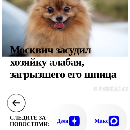
Москвич засудил
хозяйку алабая,
загрызшего его шпица
© PXHERE.C
СЛЕДИТЕ ЗА
Дзен
Макс
НОВОСТЯМИ: