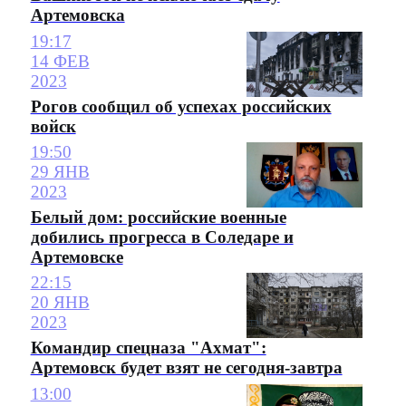
Артемовска
19:17
14 ФЕВ
2023
Рогов сообщил об успехах российских
войск
19:50
29 ЯНВ
2023
Белый дом: российские военные
добились прогресса в Соледаре и
Артемовске
22:15
20 ЯНВ
2023
Командир спецназа "Ахмат":
Артемовск будет взят не сегодня-завтра
13:00