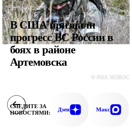
В США признали
прогресс ВС России в
боях в районе
Артемовска
© РИА НОВОС
СЛЕДИТЕ ЗА
Дзен
Макс
НОВОСТЯМИ: