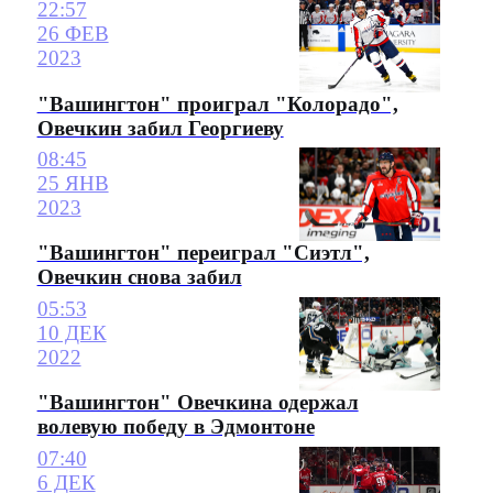
22:57
26 ФЕВ
2023
"Вашингтон" проиграл "Колорадо",
Овечкин забил Георгиеву
08:45
25 ЯНВ
2023
"Вашингтон" переиграл "Сиэтл",
Овечкин снова забил
05:53
10 ДЕК
2022
"Вашингтон" Овечкина одержал
волевую победу в Эдмонтоне
07:40
6 ДЕК