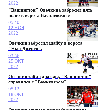
2022
"Вашингтон" Овечкина забросил пять
шайб в ворота Василевского
05:40
12 НОЯ
2022
Овечкин забросил шайбу в ворота
"Нью-Джерси".
03:56
25 ОКТ
2022
Овечкин забил дважды, "Вашингтон"
справился с "Ванкувером"
05:12
18 ОКТ
2022
Овечкин открыл счет заброшенным