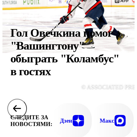
Гол Овечкина помог
"Вашингтону"
обыграть "Коламбус"
в гостях
© ASSOCIATED PRE
СЛЕДИТЕ ЗА
Дзен
Макс
НОВОСТЯМИ: