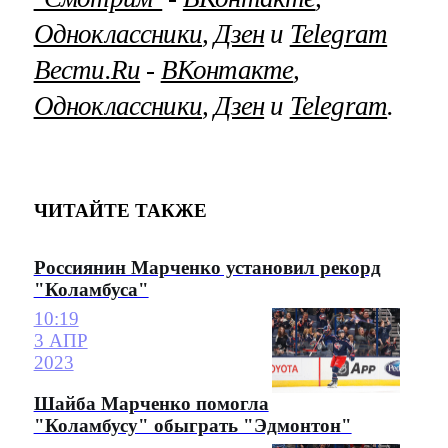
Одноклассники
,
Дзен
и
Telegram
Вести.Ru
‐
ВКонтакте
,
Одноклассники
,
Дзен
и
Telegram
.
ЧИТАЙТЕ ТАКЖЕ
Россиянин Марченко установил рекорд
"Коламбуса"
10:19
3 АПР
2023
Шайба Марченко помогла
"Коламбусу" обыграть "Эдмонтон"