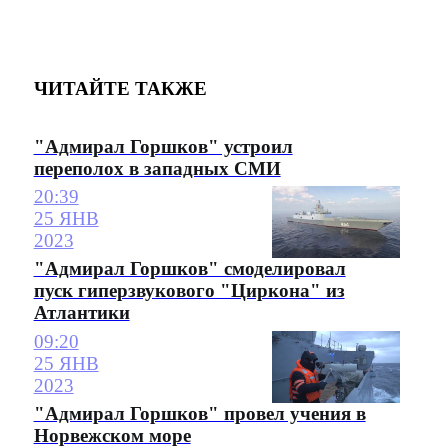
ЧИТАЙТЕ ТАКЖЕ
"Адмирал Горшков" устроил
переполох в западных СМИ
20:39
25 ЯНВ
2023
"Адмирал Горшков" смоделировал
пуск гиперзвукового "Циркона" из
Атлантики
09:20
25 ЯНВ
2023
"Адмирал Горшков" провел учения в
Норвежском море