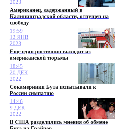
2023
Американец, задержанный в
Калининградской области, отпущен на
свободу
19:59
12 ЯНВ
2023
Еще один россиянин выходит из
американской тюрьмы
18:45
20 ДЕК
2022
Сокамерники Бута испытывали к
России симпатию
14:46
9 ДЕК
2022
В США разделились мнения об обмене
Бута на Грайнер