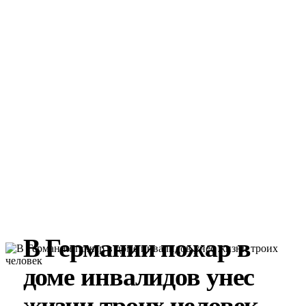
В Германии пожар в
доме инвалидов унес
жизни троих человек