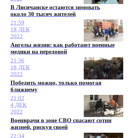
В Лисичанске остаются зимовать
около 30 тысяч жителей
21:59
18 ДЕК
2022
Ангелы жизни: как работают военные
медики на передовой
21:36
18 ДЕК
2022
Победить можно, только помогая
ближнему
21:02
4 ДЕК
2022
Военврачи в зоне СВО спасают сотни
жизней, рискуя своей
22:34