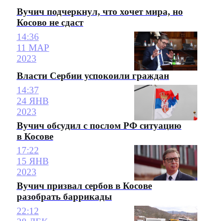
Вучич подчеркнул, что хочет мира, но
Косово не сдаст
14:36
11 МАР
2023
Власти Сербии успокоили граждан
14:37
24 ЯНВ
2023
Вучич обсудил с послом РФ ситуацию
в Косове
17:22
15 ЯНВ
2023
Вучич призвал сербов в Косове
разобрать баррикады
22:12