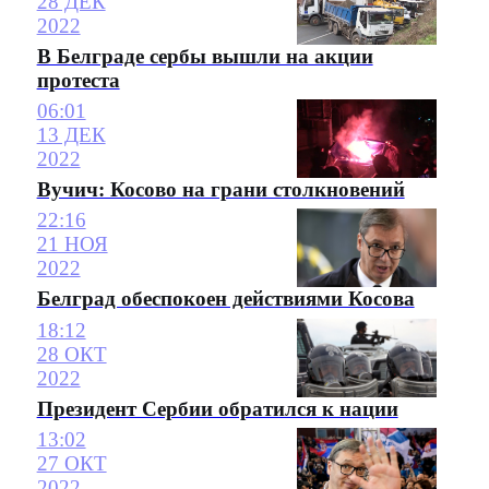
28 ДЕК
2022
В Белграде сербы вышли на акции
протеста
06:01
13 ДЕК
2022
Вучич: Косово на грани столкновений
22:16
21 НОЯ
2022
Белград обеспокоен действиями Косова
18:12
28 ОКТ
2022
Президент Сербии обратился к нации
13:02
27 ОКТ
2022