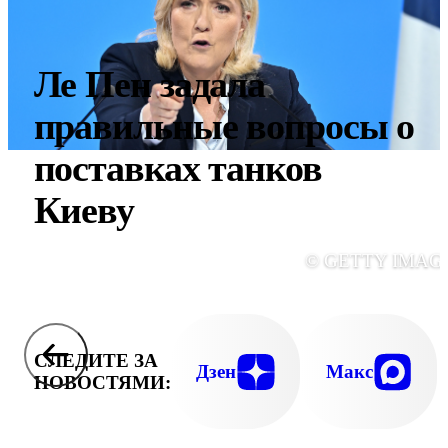
Ле Пен задала
правильные вопросы о
поставках танков
Киеву
© GETTY IMAG
СЛЕДИТЕ ЗА
Дзен
Макс
НОВОСТЯМИ: