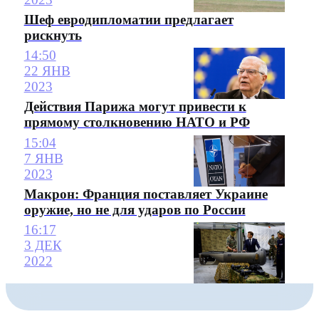
Шеф евродипломатии предлагает
рискнуть
14:50
22 ЯНВ
2023
Действия Парижа могут привести к
прямому столкновению НАТО и РФ
15:04
7 ЯНВ
2023
Макрон: Франция поставляет Украине
оружие, но не для ударов по России
16:17
3 ДЕК
2022