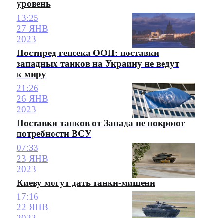
уровень
13:25
27 ЯНВ
2023
Постпред генсека ООН: поставки
западных танков на Украину не ведут
к миру
21:26
26 ЯНВ
2023
Поставки танков от Запада не покроют
потребности ВСУ
07:33
23 ЯНВ
2023
Киеву могут дать танки-мишени
17:16
22 ЯНВ
2023