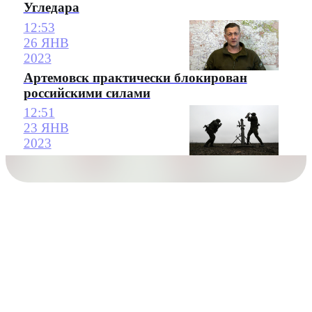
Угледара
12:53
26 ЯНВ
2023
Артемовск практически блокирован
российскими силами
12:51
23 ЯНВ
2023