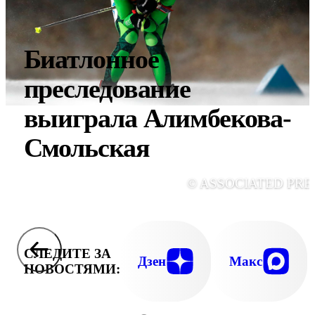
Биатлонное
преследование
выиграла Алимбекова-
Смольская
© ASSOCIATED PRE
СЛЕДИТЕ ЗА
Дзен
Макс
НОВОСТЯМИ: