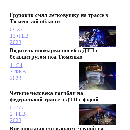
Грузовик смял легковушку на трассе в
Тюменской области
09:37
13 ФЕВ
2023
Водитель иномарки погиб в ДТП с
большегрузом под Тюменью
11:34
3 ФЕВ
2023
Четыре человека погибли на
федеральной трассе в ДТП с фурой
02:55
2 ФЕВ
2023
Внедорожник столкнулся с фурой на