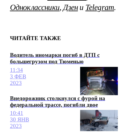
Одноклассники
,
Дзен
и
Telegram
.
ЧИТАЙТЕ ТАКЖЕ
Водитель иномарки погиб в ДТП с
большегрузом под Тюменью
11:34
3 ФЕВ
2023
Внедорожник столкнулся с фурой на
федеральной трассе, погибли двое
10:41
30 ЯНВ
2023