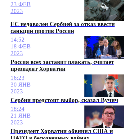
23 ФЕВ
2023
ЕС недоволен Сербией за отказ ввести
санкции против России
14:52
18 ФЕВ
2023
Россия всех заставит плакать, считает
президент Хорватии
16:23
30 ЯНВ
2023
Сербии предстоит выбор, сказал Вучич
18:24
21 ЯНВ
2023
Президент Хорватии обвинил США и
НАТО в бесконечных войнах