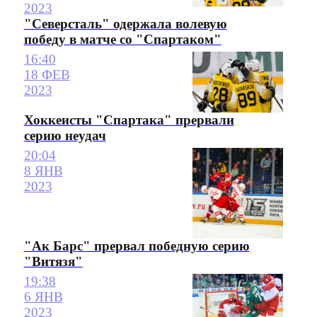
2023
"Северсталь" одержала волевую
победу в матче со "Спартаком"
16:40
18 ФЕВ
2023
Хоккеисты "Спартака" прервали
серию неудач
20:04
8 ЯНВ
2023
"Ак Барс" прервал победную серию
"Витязя"
19:38
6 ЯНВ
2023