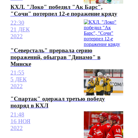
КХЛ. "Локо" победил "Ак Барс",
"Сочи" потерпел 12-е поражение кряду
22:30
21 ДЕК
2022
"Северсталь" прервала серию
поражений, обыграв "Динамо" в
Минске
21:55
5 ДЕК
2022
"Спартак" одержал третью победу
подряд в КХЛ
21:48
16 НОЯ
2022