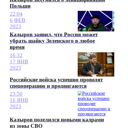
Польши
22:04
6 ФЕВ
2023
Кадыров заявил, что Россия может
убрать шайку Зеленского в любое
время
16:32
17 ЯНВ
2023
Российские войска успешно проводят
спецоперацию и продвигаются
23:50
16 ЯНВ
2023
Кадыров поделился новыми кадрами
из зоны СВО