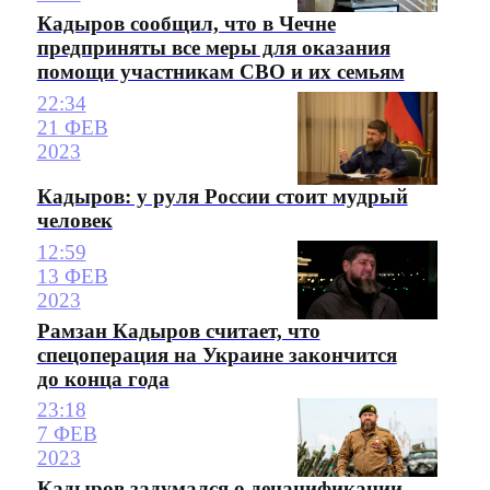
Кадыров сообщил, что в Чечне
предприняты все меры для оказания
помощи участникам СВО и их семьям
22:34
21 ФЕВ
2023
Кадыров: у руля России стоит мудрый
человек
12:59
13 ФЕВ
2023
Рамзан Кадыров считает, что
спецоперация на Украине закончится
до конца года
23:18
7 ФЕВ
2023
Кадыров задумался о денацификации