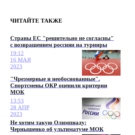
ЧИТАЙТЕ ТАКЖЕ
Страны ЕС "решительно не согласны"
с возвращением россиян на турниры
19:12
16 МАЯ
2023
"Чрезмерные и необоснованные".
Спортсмены ОКР оценили критерии
МОК
13:53
28 АПР
2023
Не хотим такую Олимпиаду:
Чернышенко об ультиматуме МОК