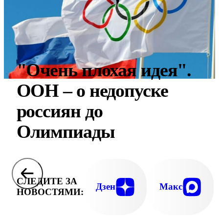
"Очень плохая идея".
ООН – о недопуске
россиян до
Олимпиады
СЛЕДИТЕ ЗА
Дзен
Макс
НОВОСТЯМИ: