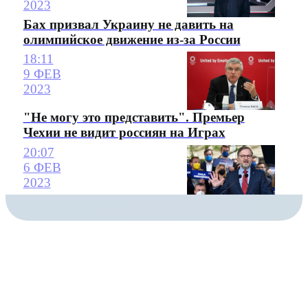
2023
Бах призвал Украину не давить на
олимпийское движение из-за России
18:11
9 ФЕВ
2023
"Не могу это представить". Премьер
Чехии не видит россиян на Играх
20:07
6 ФЕВ
2023