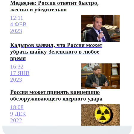
Медведев: Россия ответит быстро,
жестко и убедительно
12:11
4 ФЕВ
2023
Кадыров заявил, что Россия может
убрать шайку Зеленского в любое
время
16:32
17 ЯНВ
2023
Россия может принять концепцию
обезоруживающего ядерного удара
18:08
9 ДЕК
2022