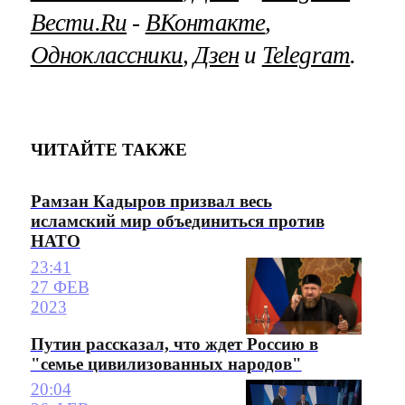
Вести.Ru
‐
ВКонтакте
,
Одноклассники
,
Дзен
и
Telegram
.
ЧИТАЙТЕ ТАКЖЕ
Рамзан Кадыров призвал весь
исламский мир объединиться против
НАТО
23:41
27 ФЕВ
2023
Путин рассказал, что ждет Россию в
"семье цивилизованных народов"
20:04