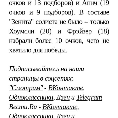
очков и 13 подборов) и Апич (19
очков и 9 подборов). В составе
"Зенита" солиста не было – только
Хоумсли (20) и Фрэйзер (18)
набрали более 10 очков, чего не
хватило для победы.
Подписывайтесь на наши
страницы в соцсетях:
"Смотрим"
‐
ВКонтакте
,
Одноклассники
,
Дзен
и
Telegram
Вести.Ru ‐
ВКонтакте
,
Одноклассники
,
Дзен
и