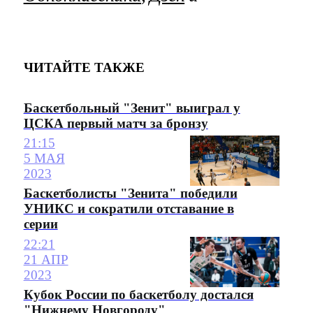
ЧИТАЙТЕ ТАКЖЕ
Баскетбольный "Зенит" выиграл у
ЦСКА первый матч за бронзу
21:15
5 МАЯ
2023
Баскетболисты "Зенита" победили
УНИКС и сократили отставание в
серии
22:21
21 АПР
2023
Кубок России по баскетболу достался
"Нижнему Новгороду"