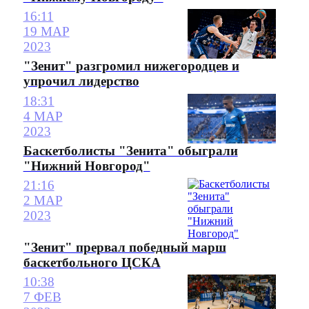
16:11
19 МАР
2023
"Зенит" разгромил нижегородцев и
упрочил лидерство
18:31
4 МАР
2023
Баскетболисты "Зенита" обыграли
"Нижний Новгород"
21:16
2 МАР
2023
"Зенит" прервал победный марш
баскетбольного ЦСКА
10:38
7 ФЕВ