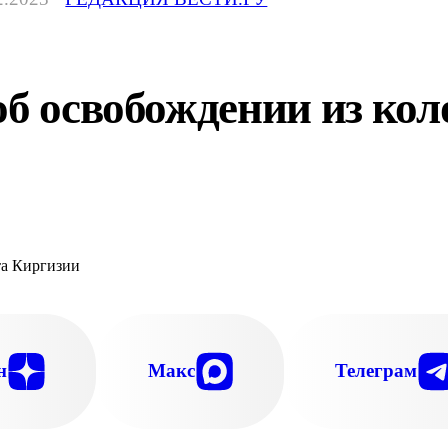
об освобождении из кол
н
Макс
Телеграм