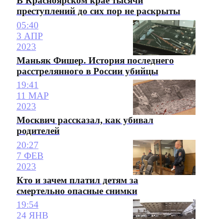
В Красноярском крае тысячи
преступлений до сих пор не раскрыты
05:40
3 АПР
2023
Маньяк Фишер. История последнего
расстрелянного в России убийцы
19:41
11 МАР
2023
Москвич рассказал, как убивал
родителей
20:27
7 ФЕВ
2023
Кто и зачем платил детям за
смертельно опасные снимки
19:54
24 ЯНВ