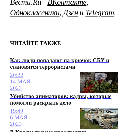
Вести.Ru ‐
ВКонтакте
,
Одноклассники
,
Дзен
и
Telegram
.
ЧИТАЙТЕ ТАКЖЕ
Как люди попадают на крючок СБУ и
становятся террористами
20:22
14 МАЯ
2023
Убийство аниматоров: кадры, которые
помогли раскрыть дело
19:49
6 МАЯ
2023