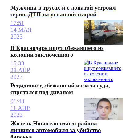
Мужчина в трусах и с лопатой устроил
серию ДТП на угнанной скорой
17:51
14 МАЯ
2023
В Краснодаре ищут сбежавшего из
колонии заключенного
15:33
28 АПР
2023
Рецидивист, сбежавший из зала суда,
спрятался под диваном
01:48
11 АПР
2023
Житель Новоселовского района
лишился автомобиля за убийство
барсука