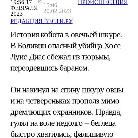
19:56 17
ПРОИСШЕСТВИЯ
15:06
ФЕВРАЛЯ
20.02.2023
2023
РЕДАКЦИЯ ВЕСТИ.РУ
История койота в овечьей шкуре.
В Боливии опасный убийца Хосе
Луис Диас сбежал из тюрьмы,
переодевшись бараном.
Он накинул на спину шкуру овцы
и на четвереньках прополз мимо
дремлющих охранников. Правда,
гулял на воле недолго – беглеца
быстро хватились, фальшивую