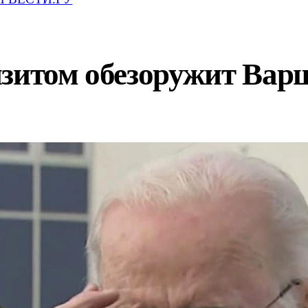
изитом обезоружит Вар