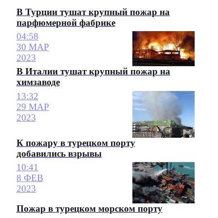
В Турции тушат крупный пожар на
парфюмерной фабрике
04:58
30 МАР
2023
В Италии тушат крупный пожар на
химзаводе
13:32
29 МАР
2023
К пожару в турецком порту
добавились взрывы
10:41
8 ФЕВ
2023
Пожар в турецком морском порту