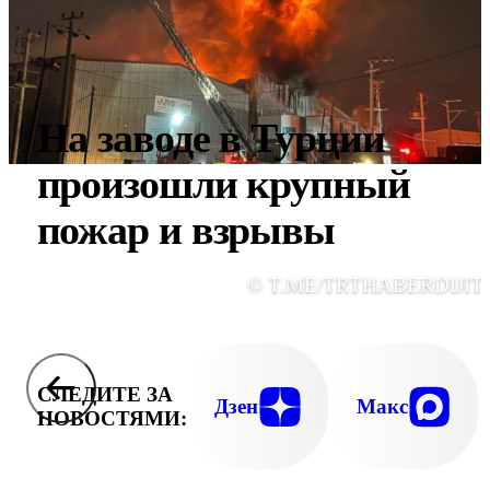
На заводе в Турции
произошли крупный
пожар и взрывы
© T.ME/TRTHABERDIJIT
СЛЕДИТЕ ЗА
Дзен
Макс
НОВОСТЯМИ: