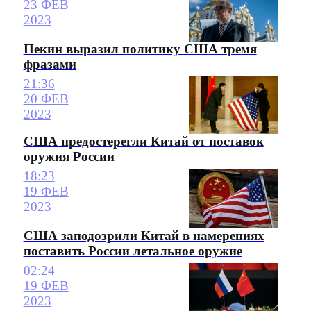
23 ФЕВ
2023
Пекин выразил политику США тремя
фразами
21:36
20 ФЕВ
2023
США предостерегли Китай от поставок
оружия России
18:23
19 ФЕВ
2023
США заподозрили Китай в намерениях
поставить России летальное оружие
02:24
19 ФЕВ
2023