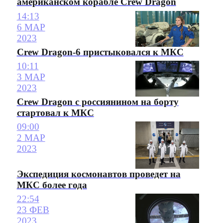
американском корабле Crew Dragon
14:13
6 МАР
2023
Crew Dragon-6 пристыковался к МКС
10:11
3 МАР
2023
Crew Dragon с россиянином на борту
стартовал к МКС
09:00
2 МАР
2023
Экспедиция космонавтов проведет на
МКС более года
22:54
23 ФЕВ
2023