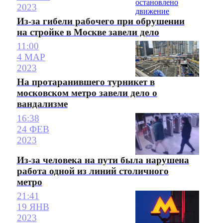
2023
Из-за гибели рабочего при обрушении
на стройке в Москве завели дело
11:00
4 МАР
2023
На протаранившего турникет в
московском метро завели дело о
вандализме
16:38
24 ФЕВ
2023
Из-за человека на пути была нарушена
работа одной из линий столичного
метро
21:41
19 ЯНВ
2023