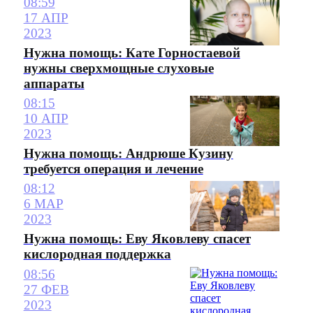
08:59
17 АПР
2023
Нужна помощь: Кате Горностаевой
нужны сверхмощные слуховые
аппараты
08:15
10 АПР
2023
Нужна помощь: Андрюше Кузину
требуется операция и лечение
08:12
6 МАР
2023
Нужна помощь: Еву Яковлеву спасет
кислородная поддержка
08:56
27 ФЕВ
2023