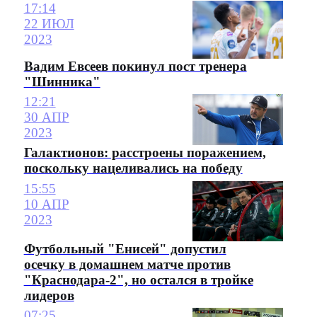
17:14
22 ИЮЛ
2023
Вадим Евсеев покинул пост тренера
"Шинника"
12:21
30 АПР
2023
Галактионов: расстроены поражением,
поскольку нацеливались на победу
15:55
10 АПР
2023
Футбольный "Енисей" допустил
осечку в домашнем матче против
"Краснодара-2", но остался в тройке
лидеров
07:25