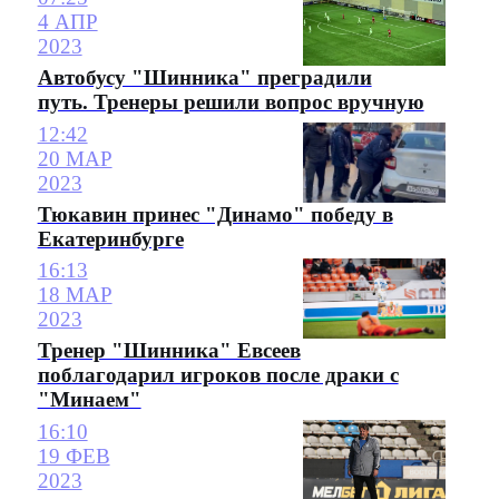
4 АПР
2023
Автобусу "Шинника" преградили
путь. Тренеры решили вопрос вручную
12:42
20 МАР
2023
Тюкавин принес "Динамо" победу в
Екатеринбурге
16:13
18 МАР
2023
Тренер "Шинника" Евсеев
поблагодарил игроков после драки с
"Минаем"
16:10
19 ФЕВ
2023