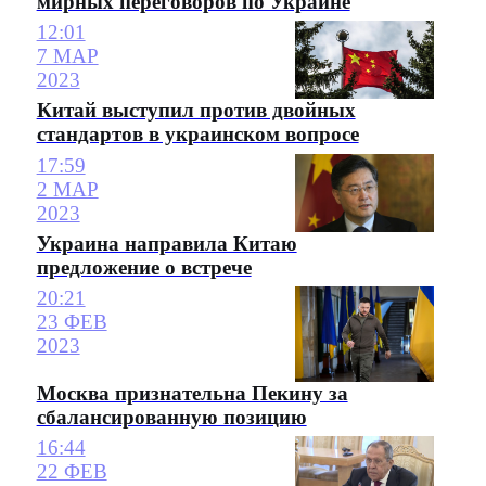
мирных переговоров по Украине
12:01
7 МАР
2023
Китай выступил против двойных
стандартов в украинском вопросе
17:59
2 МАР
2023
Украина направила Китаю
предложение о встрече
20:21
23 ФЕВ
2023
Москва признательна Пекину за
сбалансированную позицию
16:44
22 ФЕВ