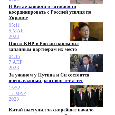
В Китае заявили о готовности
координировать с Россией усилия по
Украине
05:11
5 МАЯ
2023
Посол КНР в России напомнил
западным партнерам их место
04:15
7 АПР
2023
За ужином у Путина и Си состоится
очень важный разговор тет-а-тет
15:52
17 МАР
2023
Китай выступил за скорейшее начало