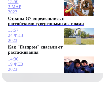
15:50
3 МАР
2023
Страны G7 определились с
российскими суверенными активами
13:57
24 ФЕВ
2023
Как "Газпром" спасали от
растаскивания
14:30
19 ФЕВ
2023