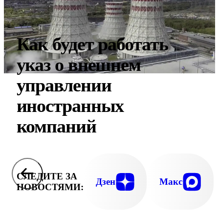
Как будет работать
указ о внешнем
управлении
иностранных
компаний
СЛЕДИТЕ ЗА
Дзен
Макс
НОВОСТЯМИ: