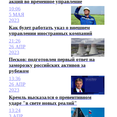
акций во временное управление
10:06
5 МАЯ
2023
Как будет работать указ о внешнем
управлении иностранных компаний
21:26
26 АПР
2023
Песков: подготовлен первый ответ на
заморозку российских активов за
рубежом
13:36
26 АПР
2023
Кремль высказался о превентивном
ударе "в свете новых реалий"
13:24
3 АПР