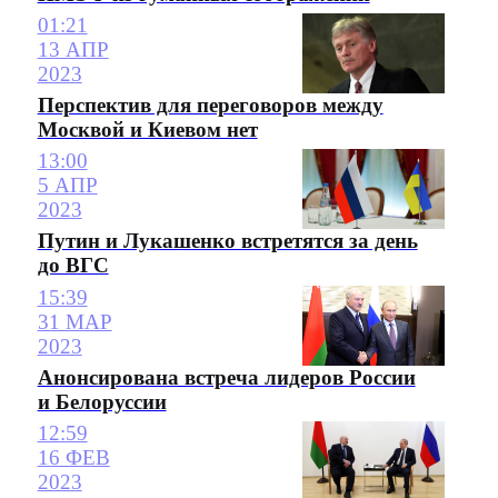
01:21
13 АПР
2023
Перспектив для переговоров между
Москвой и Киевом нет
13:00
5 АПР
2023
Путин и Лукашенко встретятся за день
до ВГС
15:39
31 МАР
2023
Анонсирована встреча лидеров России
и Белоруссии
12:59
16 ФЕВ
2023