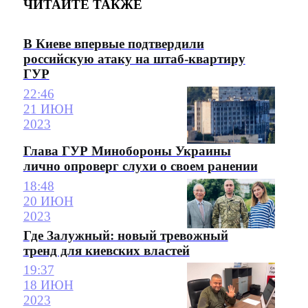
ЧИТАЙТЕ ТАКЖЕ
В Киеве впервые подтвердили
российскую атаку на штаб-квартиру
ГУР
22:46
21 ИЮН
2023
Глава ГУР Минобороны Украины
лично опроверг слухи о своем ранении
18:48
20 ИЮН
2023
Где Залужный: новый тревожный
тренд для киевских властей
19:37
18 ИЮН
2023