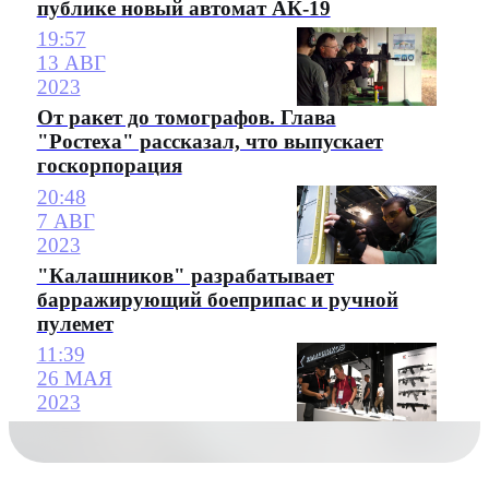
публике новый автомат АК-19
19:57
13 АВГ
2023
От ракет до томографов. Глава
"Ростеха" рассказал, что выпускает
госкорпорация
20:48
7 АВГ
2023
"Калашников" разрабатывает
барражирующий боеприпас и ручной
пулемет
11:39
26 МАЯ
2023