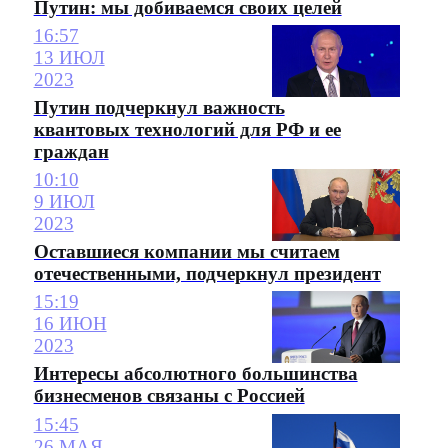
Путин: мы добиваемся своих целей
16:57
13 ИЮЛ
2023
Путин подчеркнул важность
квантовых технологий для РФ и ее
граждан
10:10
9 ИЮЛ
2023
Оставшиеся компании мы считаем
отечественными, подчеркнул президент
15:19
16 ИЮН
2023
Интересы абсолютного большинства
бизнесменов связаны с Россией
15:45
26 МАЯ