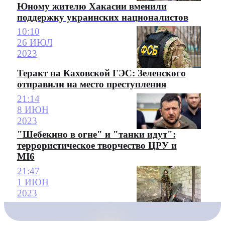
Юному жителю Хакасии вменили
поддержку украинских националистов
10:10
26 ИЮЛ
2023
Теракт на Каховской ГЭС: Зеленского
отправили на место преступления
21:14
8 ИЮН
2023
"Шебекино в огне" и "танки идут":
террористическое творчество ЦРУ и
MI6
21:47
1 ИЮН
2023