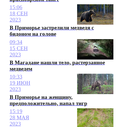
15:06
18 СЕН
2023
В Приморье застрелили медведя с
бидоном на голове
09:34
15 СЕН
2023
В Магадане нашли тело, растерзанное
медведем
10:33
19 ИЮН
2023
В Приморье на женщину,
предположительно, напал тигр
15:19
28 МАЯ
2023