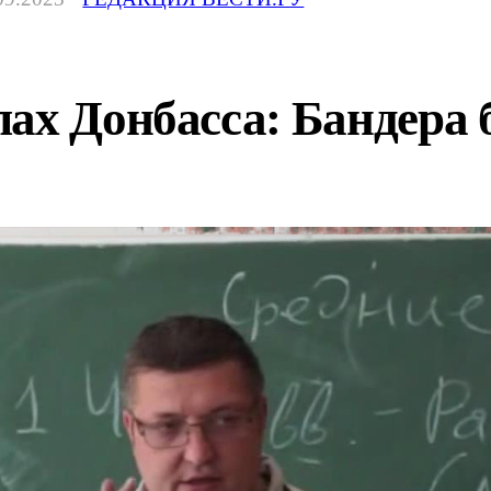
ах Донбасса: Бандера 